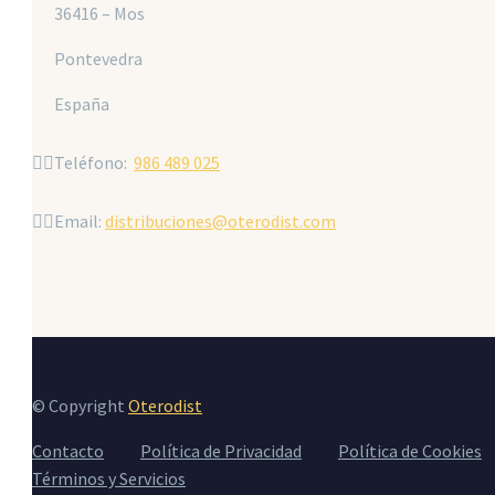
36416 – Mos
Pontevedra
España


Teléfono:
986 489 025


Email:
distribuciones@oterodist.com
© Copyright
Oterodist
Contacto
Política de Privacidad
Política de Cookies
Términos y Servicios