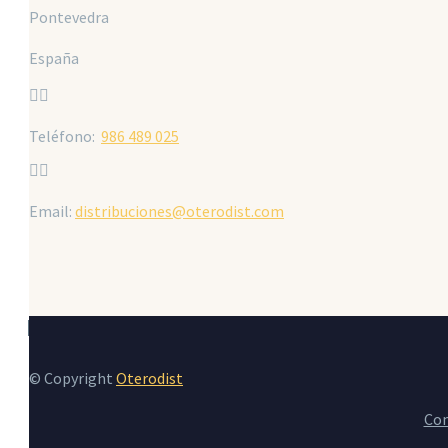
Pontevedra
España


Teléfono:
986 489 025


Email:
distribuciones@oterodist.com
© Copyright
Oterodist
Con