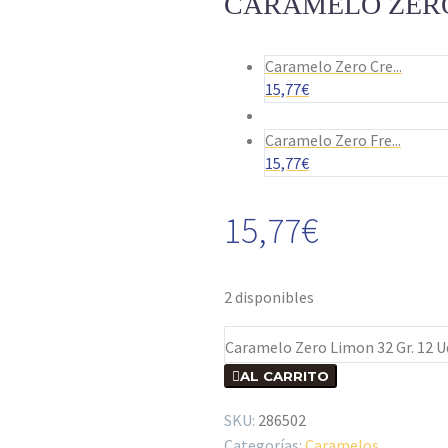
CARAMELO ZERO 
Caramelo Zero Cre...
15,77
€
Caramelo Zero Fre...
15,77
€
15,77
€
2 disponibles
Caramelo Zero Limon 32 Gr. 12 U

AL CARRITO
SKU:
286502
Categorías:
Caramelos