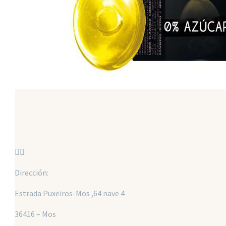


Dirección:
Estrada Puxeiros-Mos ,64 nave 4
36416 – Mos