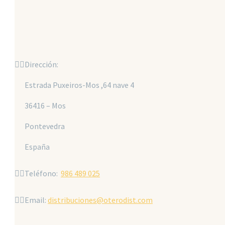


Dirección:
Estrada Puxeiros-Mos ,64 nave 4
36416 – Mos
Pontevedra
España


Teléfono:
986 489 025


Email:
distribuciones@oterodist.com