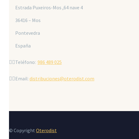
Estrada Puxeiros-Mos ,64 nave 4
36416 – Mos
Pontevedra
España


Teléfono:
986 489 025


Email:
distribuciones@oterodist.com
© Copyright
Oterodist