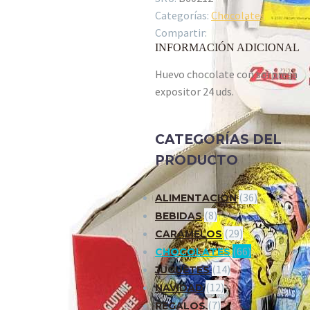
Categorías:
Chocolates
Compartir:
INFORMACIÓN ADICIONAL
Huevo chocolate con sorpresa
expositor 24 uds.
CATEGORÍAS DEL
PRODUCTO
(36)
ALIMENTACIÓN
(8)
BEBIDAS
(29)
CARAMELOS
(66)
CHOCOLATES
(14)
JUGUETES
(12)
NAVIDAD
(7)
REGALOS