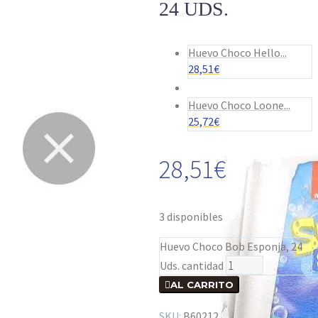
24 UDS.
Huevo Choco Hello...
28,51
€
Huevo Choco Loone...
25,72
€
28,51
€
3 disponibles
Huevo Choco Bob Esponja, 24
Uds. cantidad

AL CARRITO
SKU:
B60212