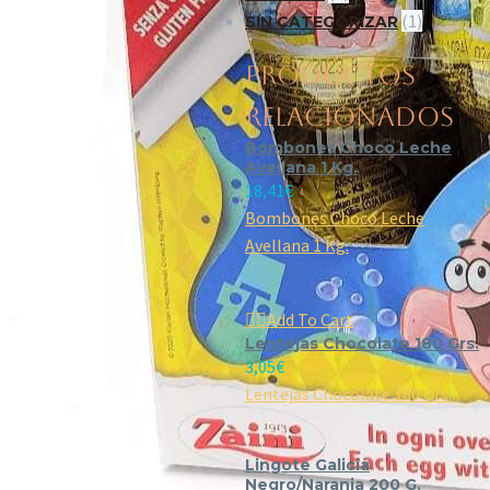
(1)
SIN CATEGORIZAR
PRODUCTOS
RELACIONADOS
Bombones Choco Leche
Avellana 1 Kg.
18,41
€
Bombones Choco Leche
Avellana 1 Kg.

Add To Cart
Lentejas Chocolate 180 Grs.
3,05
€
Lentejas Chocolate 180 Grs.
Lingote Galicia
Negro/Naranja 200 G.