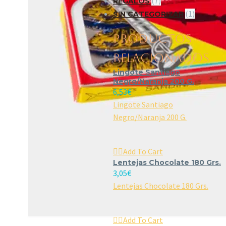
(7)
REGALOS
(1)
SIN CATEGORIZAR
PRODUCTOS
RELACIONADOS
Lingote Santiago
Negro/Naranja 200 G.
6,53
€
Lingote Santiago
Negro/Naranja 200 G.

Add To Cart
Lentejas Chocolate 180 Grs.
3,05
€
Lentejas Chocolate 180 Grs.

Add To Cart