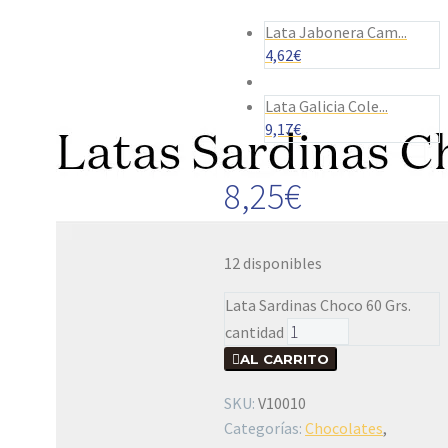
Lata Jabonera Cam...
4,62
€
Lata Galicia Cole...
9,17
€
8,25
€
12 disponibles
Lata Sardinas Choco 60 Grs.
cantidad

AL CARRITO
SKU:
V10010
Categorías:
Chocolates
,