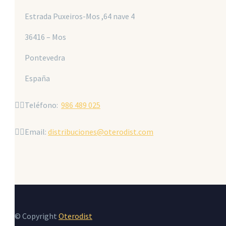
Estrada Puxeiros-Mos ,64 nave 4
36416 – Mos
Pontevedra
España


Teléfono:
986 489 025


Email:
distribuciones@oterodist.com
© Copyright
Oterodist