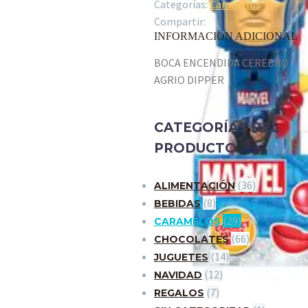
Categorías:
Caramelos
Compartir:
INFORMACIÓN ADICIONAL
BOCA ENCENDIDA CEREBRO
AGRIO DIPPER
CATEGORÍAS DEL
PRODUCTO
(36)
ALIMENTACIÓN
(8)
BEBIDAS
(29)
CARAMELOS
(66)
CHOCOLATES
(14)
JUGUETES
(12)
NAVIDAD
(7)
REGALOS