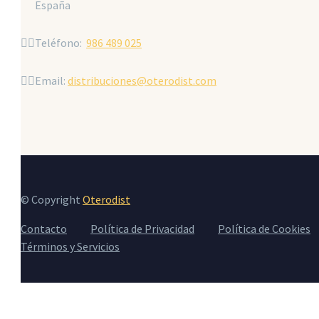
España


Teléfono:
986 489 025


Email:
distribuciones@oterodist.com
© Copyright
Oterodist
Contacto
Política de Privacidad
Política de Cookies
Términos y Servicios