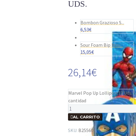
UDS.
Bombon Grazioso S...
6,53
€
Sour Foam Bip Mou...
15,05
€
26,14
€
Marvel Pop Up Lollipop,12 Uds.
cantidad

AL CARRITO
SKU:
B25560