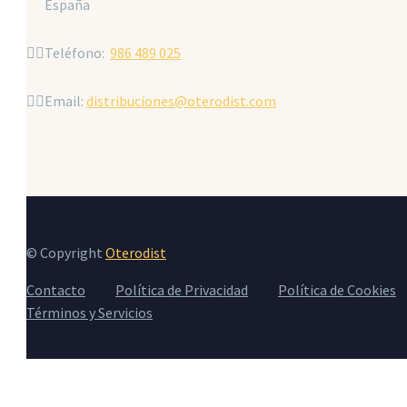
España


Teléfono:
986 489 025


Email:
distribuciones@oterodist.com
© Copyright
Oterodist
Contacto
Política de Privacidad
Política de Cookies
Términos y Servicios