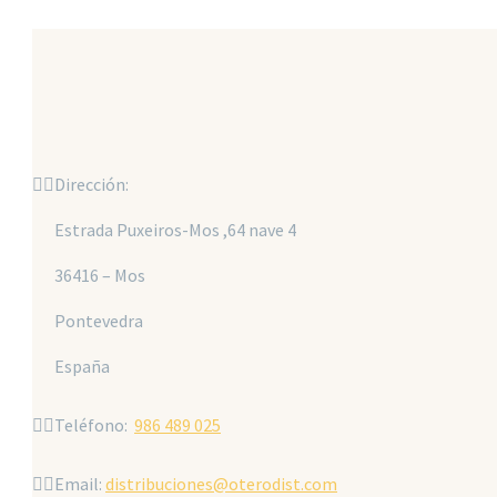


Dirección:
Estrada Puxeiros-Mos ,64 nave 4
36416 – Mos
Pontevedra
España


Teléfono:
986 489 025


Email:
distribuciones@oterodist.com