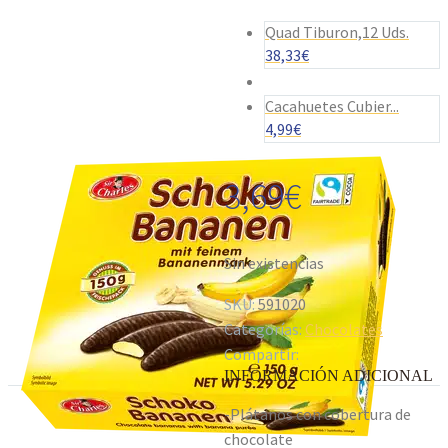
Quad Tiburon,12 Uds.
38,33
€
Cacahuetes Cubier...
4,99
€
3,69
€
Sin existencias
SKU:
591020
Categorías:
Chocolates
Compartir:
INFORMACIÓN ADICIONAL
-Plátanos con cobertura de
chocolate