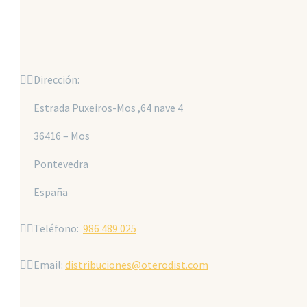


Dirección:
Estrada Puxeiros-Mos ,64 nave 4
36416 – Mos
Pontevedra
España


Teléfono:
986 489 025


Email:
distribuciones@oterodist.com