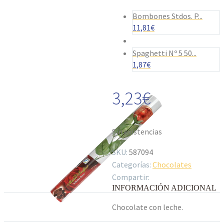
Bombones Stdos. P...
11,81
€
Spaghetti Nº 5 50...
1,87
€
3,23
€
Sin existencias
SKU:
587094
Categorías:
Chocolates
Compartir:
INFORMACIÓN ADICIONAL
Chocolate con leche.