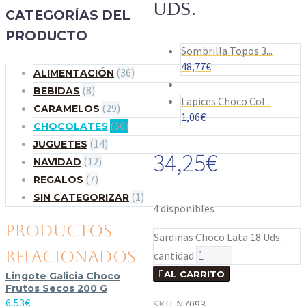
UDS.
CATEGORÍAS DEL
PRODUCTO
Sombrilla Topos 3...
48,77
€
(36)
ALIMENTACIÓN
(8)
BEBIDAS
Lapices Choco Col...
(29)
CARAMELOS
1,06
€
(66)
CHOCOLATES
(14)
JUGUETES
34,25
€
(12)
NAVIDAD
(7)
REGALOS
(1)
SIN CATEGORIZAR
4 disponibles
PRODUCTOS
Sardinas Choco Lata 18 Uds.
RELACIONADOS
cantidad

AL CARRITO
Lingote Galicia Choco
Frutos Secos 200 G
6,53
€
SKU:
N7093