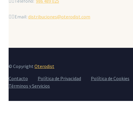


Teléfono:
986 489 025


Email:
distribuciones@oterodist.com
© Copyright
Oterodist
Contacto
Política de Privacidad
Política de Cookies
Términos y Servicios