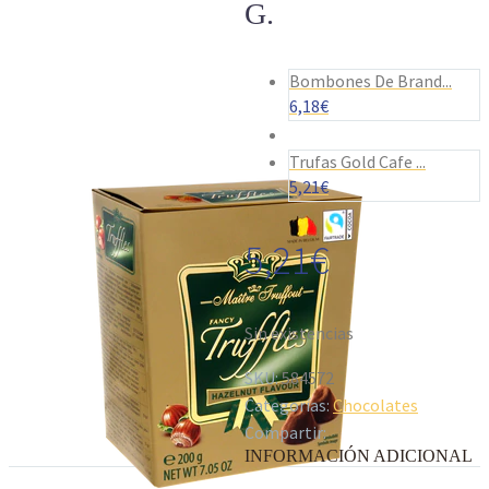
G.
Bombones De Brand...
6,18
€
Trufas Gold Cafe ...
5,21
€
5,21
€
Sin existencias
SKU:
584572
Categorías:
Chocolates
Compartir:
INFORMACIÓN ADICIONAL