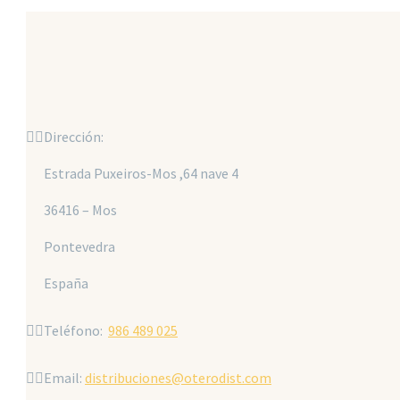


Dirección:
Estrada Puxeiros-Mos ,64 nave 4
36416 – Mos
Pontevedra
España


Teléfono:
986 489 025


Email:
distribuciones@oterodist.com